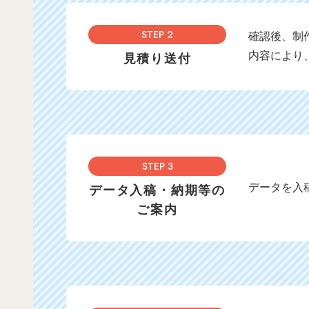
STEP 2
確認後、制
内容により
見積り送付
STEP 3
データを入
データ入稿・納期等の
ご案内