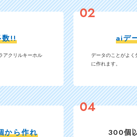
02
数!!
aiデ
ラアクリルキーホル
データのことがよく
。
に作れます。
04
0個から作れ
300個